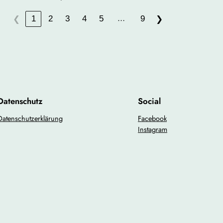
…
1
2
3
4
5
9
❮
❯
Datenschutz
Social
Datenschutzerklärung
Facebook
Instagram