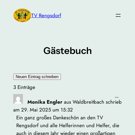
Zum
Inhalt
TV Rengsdorf
springen
Gästebuch
3 Einträge
Diese
…
Monika Engler
aus
Waldbreitbach
schrieb
Metabox
ein-/aus
am
29. Mai 2025
um
15:32
Ein ganz großes Dankeschön an den TV
Rengsdorf und alle Helferinnen und Helfer, die
auch in diesem Jahr wieder einen großartigen