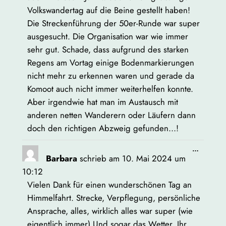
Volkswandertag auf die Beine gestellt haben!
Die Streckenführung der 50er-Runde war super
ausgesucht. Die Organisation war wie immer
sehr gut. Schade, dass aufgrund des starken
Regens am Vortag einige Bodenmarkierungen
nicht mehr zu erkennen waren und gerade da
Komoot auch nicht immer weiterhelfen konnte.
Aber irgendwie hat man im Austausch mit
anderen netten Wanderern oder Läufern dann
doch den richtigen Abzweig gefunden…!
Diese
…
Barbara
schrieb am
10. Mai 2024
um
Metabox
ein-/aus
10:12
Vielen Dank für einen wunderschönen Tag an
Himmelfahrt. Strecke, Verpflegung, persönliche
Ansprache, alles, wirklich alles war super (wie
eigentlich immer) Und sogar das Wetter. Ihr