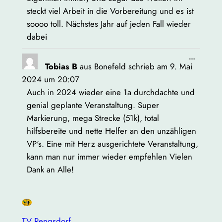
steckt viel Arbeit in die Vorbereitung und es ist
soooo toll. Nächstes Jahr auf jeden Fall wieder
dabei
Diese
…
Tobias B
aus
Bonefeld
schrieb am
9. Mai
Metabox
ein-/aus
2024
um
20:07
Auch in 2024 wieder eine 1a durchdachte und
genial geplante Veranstaltung. Super
Markierung, mega Strecke (51k), total
hilfsbereite und nette Helfer an den unzähligen
VP's. Eine mit Herz ausgerichtete Veranstaltung,
kann man nur immer wieder empfehlen Vielen
Dank an Alle!
TV Rengsdorf